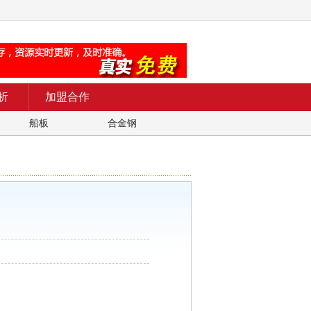
析
加盟合作
船板
合金钢