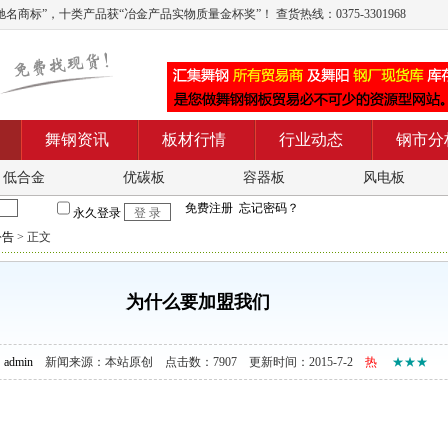
商标”，十类产品获“冶金产品实物质量金杯奖”！ 查货热线：0375-3301968
舞钢资讯
板材行情
行业动态
钢市分
低合金
优碳板
容器板
风电板
公告
> 正文
为什么要加盟我们
：
admin
新闻来源：本站原创 点击数：7907 更新时间：2015-7-2
热
★★★